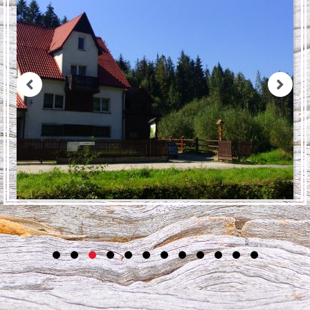
1
2
3
4
5
6
7
8
9
0
1
2