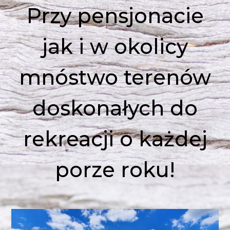
Przy pensjonacie
jak i w okolicy
mnóstwo terenów
doskonałych do
rekreacji o każdej
porze roku!