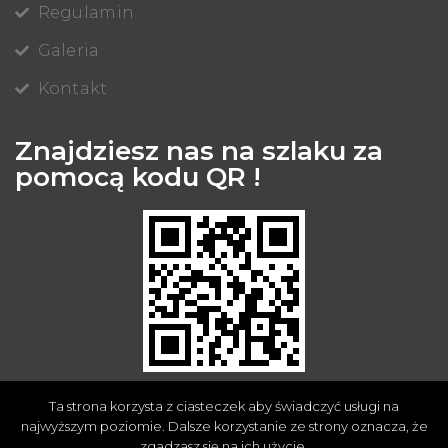
Regulamin
Galeria
Kontakt
Znajdziesz nas na szlaku za
pomocą kodu QR !
Ta strona korzysta z ciasteczek aby świadczyć usługi na
najwyższym poziomie. Dalsze korzystanie ze strony oznacza, że
zgadzasz się na ich użycie.
Zaprojektowany przez
STYLOWE STRONY
– STRONY NA